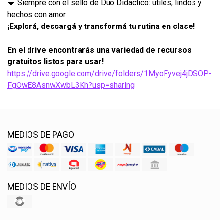
💛 Siempre con el sello de Dúo Didáctico: útiles, lindos y
hechos con amor
¡Explorá, descargá y transformá tu rutina en clase!
En el drive encontrarás una variedad de recursos
gratuitos listos para usar!
https://drive.google.com/drive/folders/1MyoFyvej4jDSOP-
FgOwE8AsnwXwbL3Kh?usp=sharing
MEDIOS DE PAGO
MEDIOS DE ENVÍO